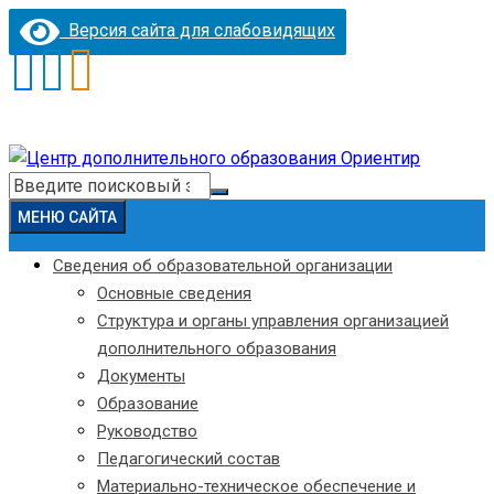
Версия сайта для слабовидящих
Перейти
к
Искать:
содержимому
МЕНЮ САЙТА
Сведения об образовательной организации
Основные сведения
Структура и органы управления организацией
дополнительного образования
Документы
Образование
Руководство
Педагогический состав
Материально-техническое обеспечение и