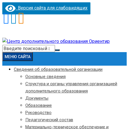
Версия сайта для слабовидящих
Перейти
к
Искать:
содержимому
МЕНЮ САЙТА
Сведения об образовательной организации
Основные сведения
Структура и органы управления организацией
дополнительного образования
Документы
Образование
Руководство
Педагогический состав
Материально-техническое обеспечение и