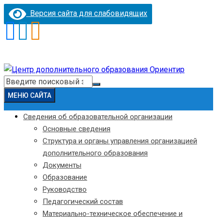
Версия сайта для слабовидящих
Перейти
к
Искать:
содержимому
МЕНЮ САЙТА
Сведения об образовательной организации
Основные сведения
Структура и органы управления организацией
дополнительного образования
Документы
Образование
Руководство
Педагогический состав
Материально-техническое обеспечение и