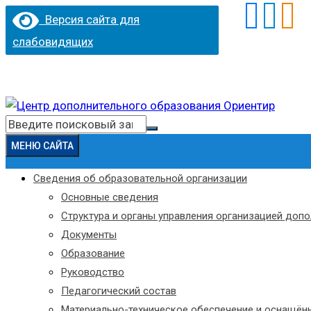
Версия сайта для
слабовидящих
Перейти
к
Искать:
содержимому
МЕНЮ САЙТА
Сведения об образовательной организации
Основные сведения
Структура и органы управления организацией доп
Документы
Образование
Руководство
Педагогический состав
Материально-техническое обеспечение и оснащённ