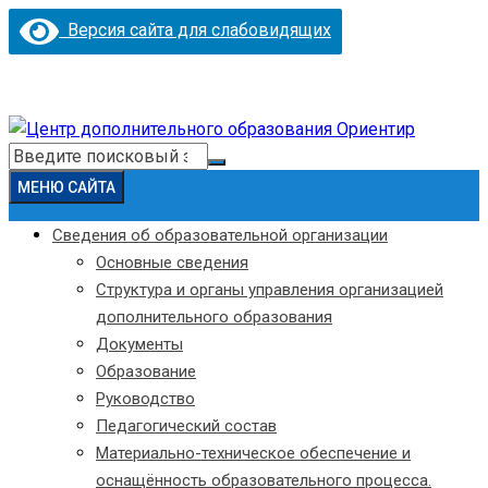
Версия сайта для слабовидящих
Перейти
к
Искать:
содержимому
МЕНЮ САЙТА
Сведения об образовательной организации
Основные сведения
Структура и органы управления организацией
дополнительного образования
Документы
Образование
Руководство
Педагогический состав
Материально-техническое обеспечение и
оснащённость образовательного процесса.