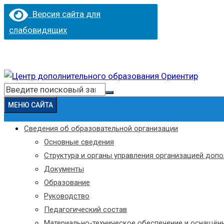
Версия сайта для
слабовидящих
Перейти
к
Искать:
содержимому
МЕНЮ САЙТА
Сведения об образовательной организации
Основные сведения
Структура и органы управления организацией доп
Документы
Образование
Руководство
Педагогический состав
Материально-техническое обеспечение и оснащённ