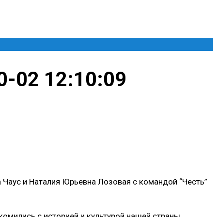
0-02 12:10:09
а Чаус и Наталия Юрьевна Лозовая с командой “Честь”
омились с историей и культурой нашей страны,