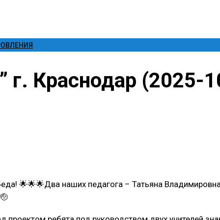
РОВЛЕНИЯ
г. Краснодар (2025-1
обеда! 🌟🌟🌟Два наших педагога – Татьяна Владимировн
🫡
д проектом ребята под руководством двух учителей знак