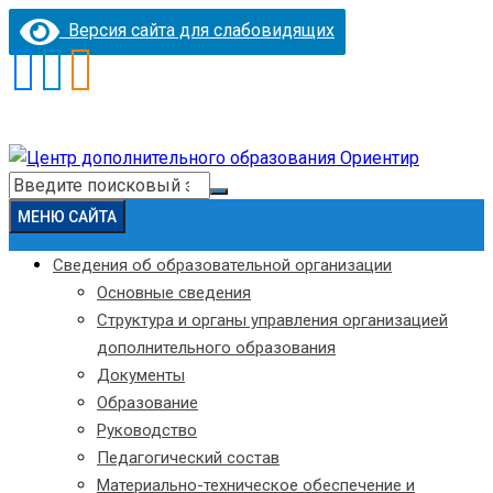
Версия сайта для слабовидящих
Перейти
к
Искать:
содержимому
МЕНЮ САЙТА
Сведения об образовательной организации
Основные сведения
Структура и органы управления организацией
дополнительного образования
Документы
Образование
Руководство
Педагогический состав
Материально-техническое обеспечение и