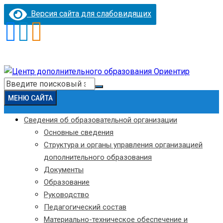
Версия сайта для слабовидящих
Перейти
к
Искать:
содержимому
МЕНЮ САЙТА
Сведения об образовательной организации
Основные сведения
Структура и органы управления организацией
дополнительного образования
Документы
Образование
Руководство
Педагогический состав
Материально-техническое обеспечение и