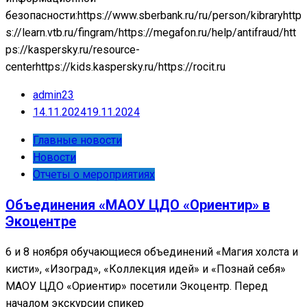
безопасности:https://www.sberbank.ru/ru/person/kibraryhttp
s://learn.vtb.ru/fingram/https://megafon.ru/help/antifraud/htt
ps://kaspersky.ru/resource-
centerhttps://kids.kaspersky.ru/https://rocit.ru
admin23
14.11.2024
19.11.2024
Главные новости
Новости
Отчеты о мероприятиях
Объединения «МАОУ ЦДО «Ориентир» в
Экоцентре
6 и 8 ноября обучающиеся объединений «Магия холста и
кисти», «Изоград», «Коллекция идей» и «Познай себя»
МАОУ ЦДО «Ориентир» посетили Экоцентр. Перед
началом экскурсии спикер