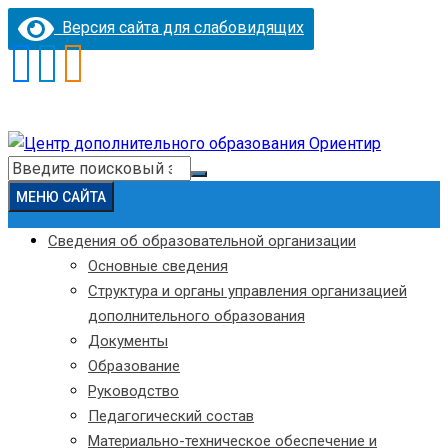
Версия сайта для слабовидящих
Перейти
к
Искать:
содержимому
МЕНЮ САЙТА
Сведения об образовательной организации
Основные сведения
Структура и органы управления организацией
дополнительного образования
Документы
Образование
Руководство
Педагогический состав
Материально-техническое обеспечение и