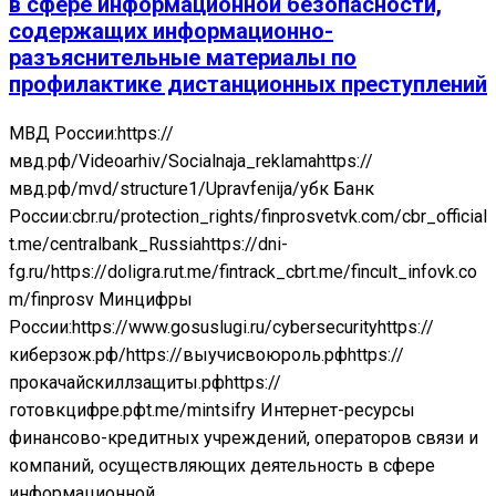
в сфере информационной безопасности,
содержащих информационно-
разъяснительные материалы по
профилактике дистанционных преступлений
МВД России:https://
мвд.рф/Videoarhiv/Socialnaja_reklamahttps://
мвд.рф/mvd/structure1/Upravfenija/убк Банк
России:cbr.ru/protection_rights/finprosvetvk.com/cbr_official
t.me/centralbank_Russiahttps://dni-
fg.ru/https://doligra.rut.me/fintrack_cbrt.me/fincult_infovk.co
m/finprosv Минцифры
России:https://www.gosuslugi.ru/cybersecurityhttps://
киберзож.рф/https://выучисвоюроль.рфhttps://
прокачайскиллзащиты.рфhttps://
готовкцифре.рфt.me/mintsifry Интернет-ресурсы
финансово-кредитных учреждений, операторов связи и
компаний, осуществляющих деятельность в сфере
информационной