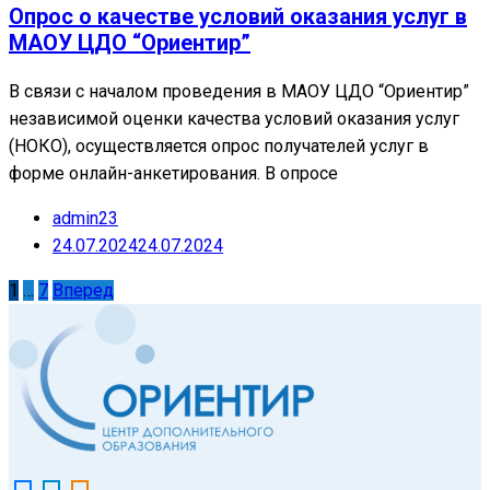
Опрос о качестве условий оказания услуг в
МАОУ ЦДО “Ориентир”
В связи с началом проведения в МАОУ ЦДО “Ориентир”
независимой оценки качества условий оказания услуг
(НОКО), осуществляется опрос получателей услуг в
форме онлайн-анкетирования. В опросе
admin23
24.07.2024
24.07.2024
Навигация
1
…
7
Вперед
по
записям