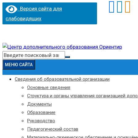
Версия сайта для
слабовидящих
Перейти
к
Искать:
содержимому
МЕНЮ САЙТА
Сведения об образовательной организации
Основные сведения
Структура и органы управления организацией доп
Документы
Образование
Руководство
Педагогический состав
Материально-техническое обеспечение и оснащённ