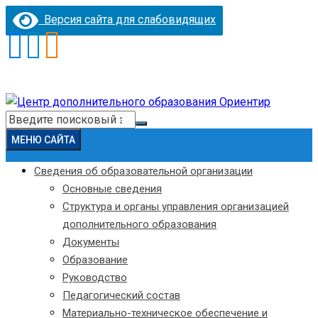
Версия сайта для слабовидящих
Перейти
к
Искать:
содержимому
МЕНЮ САЙТА
Сведения об образовательной организации
Основные сведения
Структура и органы управления организацией
дополнительного образования
Документы
Образование
Руководство
Педагогический состав
Материально-техническое обеспечение и